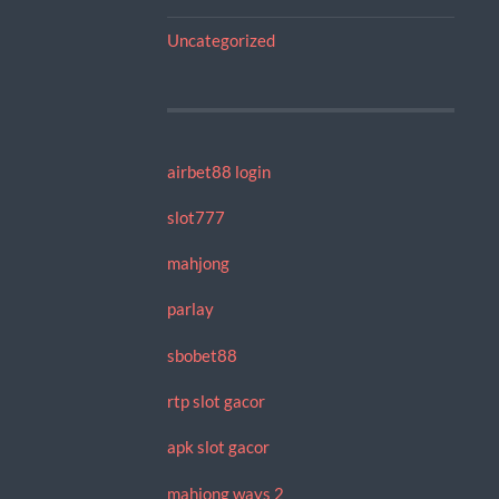
Uncategorized
airbet88 login
slot777
mahjong
parlay
sbobet88
rtp slot gacor
apk slot gacor
mahjong ways 2