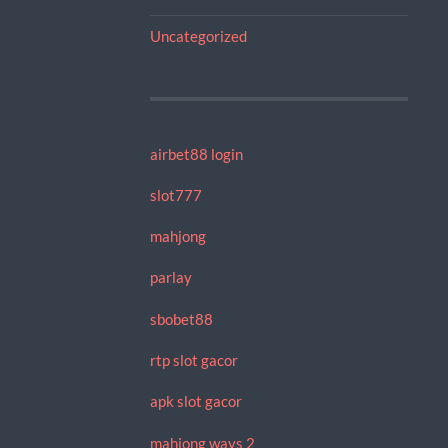
Uncategorized
airbet88 login
slot777
mahjong
parlay
sbobet88
rtp slot gacor
apk slot gacor
mahjong ways 2